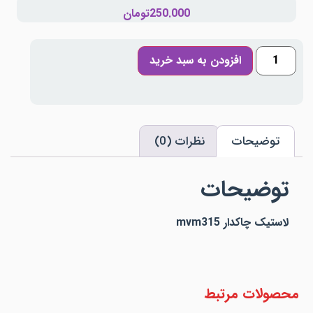
250.000
تومان
افزودن به سبد خرید
توضیحات
نظرات (0)
توضیحات
لاستیک چاکدار mvm315
محصولات مرتبط