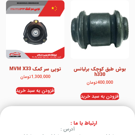
بوش طبق کوچک برلیانس
توپی سر کمک MVM X33
h330
1.300.000
تومان
400.000
تومان
افزودن به سبد خرید
افزودن به سبد خرید
ارتباط با ما :
آدرس :