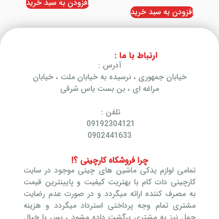
افزودن به سبد خرید
افزودن به سبد خرید
ارتباط با ما :
آدرس :
خیابان جمهوری ، نرسیده به خیابان ملت ، خیابان
مراغه ای ، بن بست یاس شرقی
تلفن :
09192304121
0902441633
چرا فروشکاه کارچینی ؟!
تمامی لوازم یدکی ماشین های چینی موجود در سایت
کارچینی دات کام با بهتریت کیفیت و پایینترین قیمت
به مصرف کننده ارائه میگردد و در صورت عدم رضایت
مشتری تمام وجه پرداختی استرداد میگردد و هزینه
حمل نیز به مشتری برگشت داده مشود ، پس با خیال