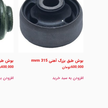
بوش طبق بزرگ آهنی mvm 315
بوش طبق ک
600.000
تومان
400.000
ت
افزودن به سبد خرید
افزودن ب