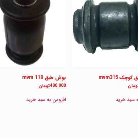
وچک mvm315
بوش طبق mvm 110
ومان
400.000
تومان
ه سبد خرید
افزودن به سبد خرید