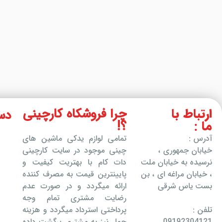
ارتباط با
چرا فروشکاه کارچینی
دس
ما :
؟!
آدرس :
تمامی لوازم یدکی ماشین های
خیابان جمهوری ،
چینی موجود در سایت کارچینی
نرسیده به خیابان ملت
دات کام با بهتریت کیفیت و
، خیابان مراغه ای ، بن
پایینترین قیمت به مصرف کننده
بست یاس شرقی
ارائه میگردد و در صورت عدم
رضایت مشتری تمام وجه
تلفن :
پرداختی استرداد میگردد و هزینه
09192304121
حمل نیز به مشتری برگشت داده