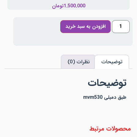
1.500.000
تومان
افزودن به سبد خرید
توضیحات
نظرات (0)
توضیحات
طبق دمبلی mvm530
محصولات مرتبط