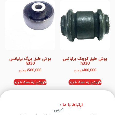
بوش طبق کوچک برلیانس
بوش طبق بزرگ برلیانس
h330
h330
400.000
تومان
500.000
تومان
افزودن به سبد خرید
افزودن به سبد خرید
ارتباط با ما :
آدرس :