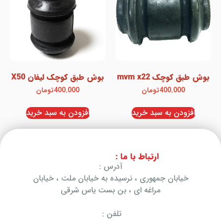
بوش طبق کوچک mvm x22
بوش طبق کوچک لیفان X50
400.000
تومان
400.000
تومان
افزودن به سبد خرید
افزودن به سبد خرید
ارتباط با ما :
آدرس :
خیابان جمهوری ، نرسیده به خیابان ملت ، خیابان
مراغه ای ، بن بست یاس شرقی
تلفن :