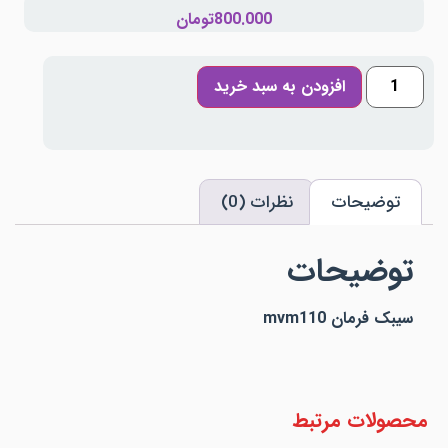
800.000
تومان
افزودن به سبد خرید
توضیحات
نظرات (0)
توضیحات
سیبک فرمان mvm110
محصولات مرتبط