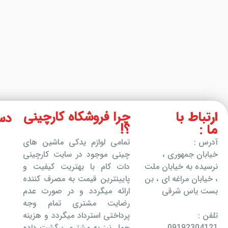
ارتباط با
چرا فروشکاه کارچینی
دس
ما :
؟!
آدرس :
تمامی لوازم یدکی ماشین های
خیابان جمهوری ،
چینی موجود در سایت کارچینی
نرسیده به خیابان ملت
دات کام با بهتریت کیفیت و
، خیابان مراغه ای ، بن
پایینترین قیمت به مصرف کننده
بست یاس شرقی
ارائه میگردد و در صورت عدم
رضایت مشتری تمام وجه
تلفن :
پرداختی استرداد میگردد و هزینه
09192304121
حمل نیز به مشتری برگشت داده