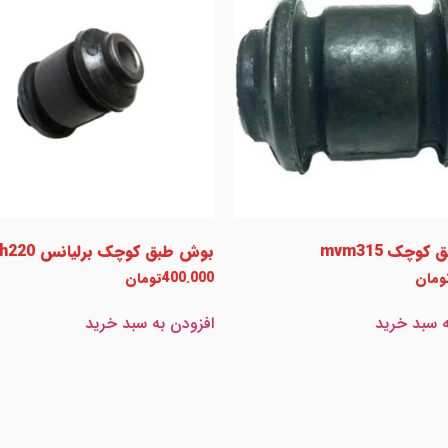
وچک mvm315
بوش طبق کوچک برلیانس h220
ومان
400.000
تومان
ه سبد خرید
افزودن به سبد خرید