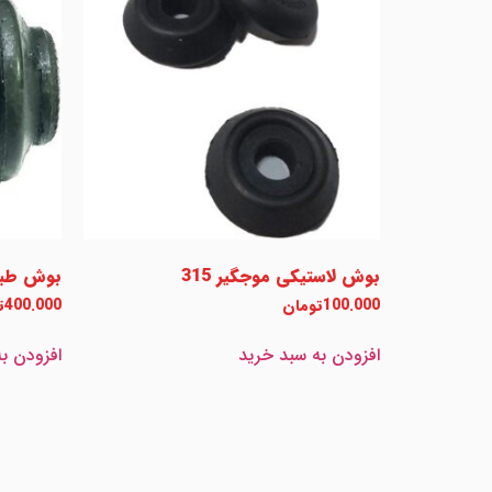
بوش لاستیکی موجگیر 315
بوش طبق ک
100.000
تومان
400.000
ت
افزودن به سبد خرید
افزودن ب