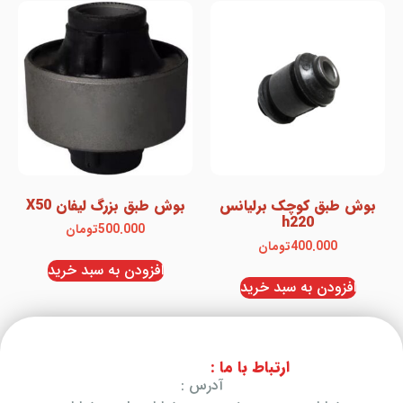
بوش طبق کوچک برلیانس
بوش طبق بزرگ لیفان X50
h220
500.000
تومان
400.000
تومان
افزودن به سبد خرید
افزودن به سبد خرید
ارتباط با ما :
آدرس :