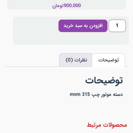
900.000
تومان
افزودن به سبد خرید
توضیحات
نظرات (0)
توضیحات
دسته موتور چپ mvm 315
محصولات مرتبط