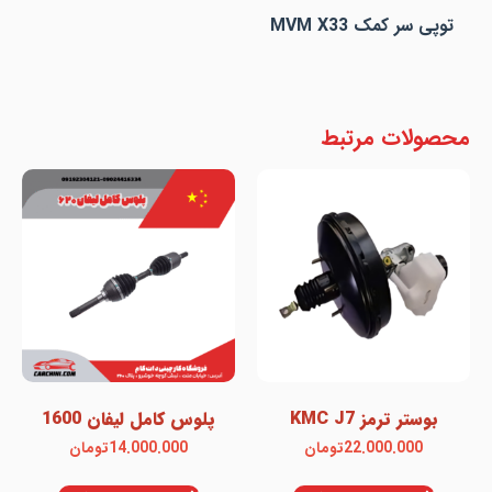
توپی سر کمک MVM X33
محصولات مرتبط
بوستر ترمز KMC J7
پلوس کامل لیفان 1600
22.000.000
تومان
14.000.000
تومان