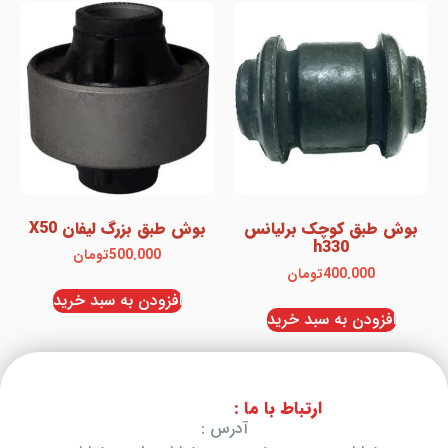
بوش طبق کوچک برلیانس
بوش طبق بزرگ لیفان X50
h330
500.000
تومان
400.000
تومان
افزودن به سبد خرید
افزودن به سبد خرید
ارتباط با ما :
آدرس :