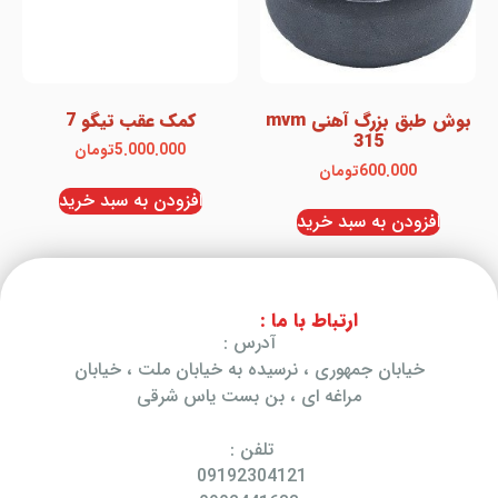
بوش طبق بزرگ آهنی mvm
کمک عقب تیگو 7
315
5.000.000
تومان
600.000
تومان
افزودن به سبد خرید
افزودن به سبد خرید
ارتباط با ما :
آدرس :
خیابان جمهوری ، نرسیده به خیابان ملت ، خیابان
مراغه ای ، بن بست یاس شرقی
تلفن :
09192304121