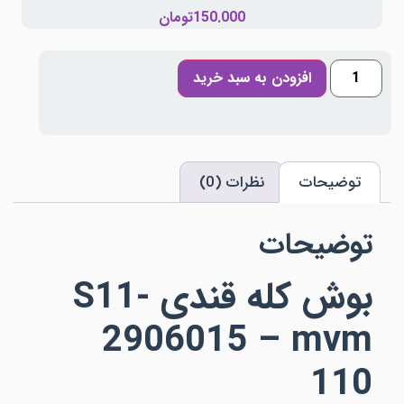
150.000
تومان
افزودن به سبد خرید
توضیحات
نظرات (0)
توضیحات
بوش کله قندی
S11-
2906015 – mvm
110