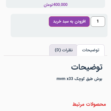
400.000
تومان
افزودن به سبد خرید
توضیحات
نظرات (0)
توضیحات
بوش طبق کوچک mvm x33
محصولات مرتبط