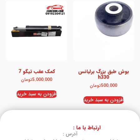
بوش طبق بزرگ برلیانس
کمک عقب تیگو 7
h330
5.000.000
تومان
500.000
تومان
افزودن به سبد خرید
افزودن به سبد خرید
ارتباط با ما :
آدرس :