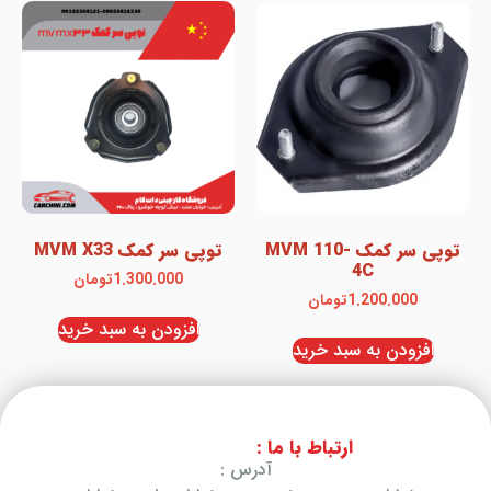
توپی سر کمک MVM 110-
توپی سر کمک MVM X33
4C
1.300.000
تومان
1.200.000
تومان
افزودن به سبد خرید
افزودن به سبد خرید
ارتباط با ما :
آدرس :