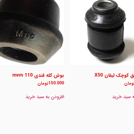
کوچک لیفان X50
بوش کله قندی mvm 110
ومان
150.000
تومان
ه سبد خرید
افزودن به سبد خرید